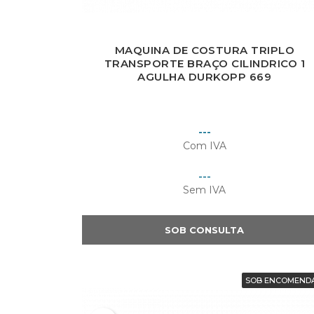
Yo
MAQUINA DE COSTURA TRIPLO
TRANSPORTE BRAÇO CILINDRICO 1
AGULHA DURKOPP 669
Preço
---
Com IVA
Preço
---
Sem IVA
SOB CONSULTA
SOB ENCOMEND