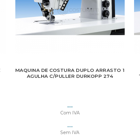
E
MAQUINA DE COSTURA DUPLO ARRASTO 1
AGULHA C/PULLER DURKOPP 274
Preço
---
Com IVA
Preço
---
Sem IVA