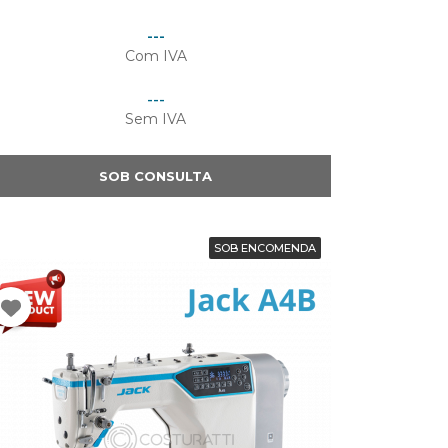
Preço
---
Com IVA
Preço
---
Sem IVA
SOB CONSULTA
SOB ENCOMENDA