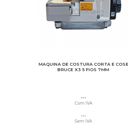
MAQUINA DE COSTURA CORTA E COS
BRUCE X3 5 FIOS 7MM
Preço
---
Com IVA
Preço
---
Sem IVA