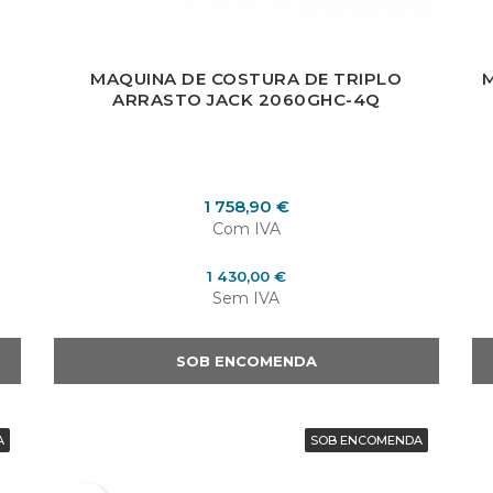
u need to be logged in to save products in your wish list.
MAQUINA DE COSTURA DE TRIPLO
ARRASTO JACK 2060GHC-4Q
Cancelar
Entrar
Preço
1 758,90 €
Com IVA
Preço
1 430,00 €
Sem IVA
SOB ENCOMENDA
A
SOB ENCOMENDA