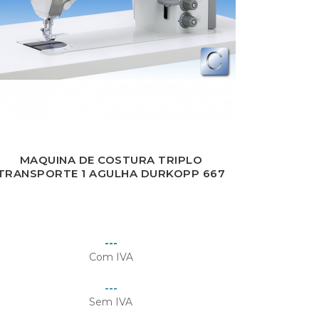
MAQUINA DE COSTURA TRIPLO
TRANSPORTE 1 AGULHA DURKOPP 667
Preço
---
Com IVA
Preço
---
Sem IVA