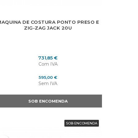
MAQUINA DE COSTURA PONTO PRESO E
ZIG-ZAG JACK 20U
Preço
731,85 €
Com IVA
Preço
595,00 €
Sem IVA
SOB ENCOMENDA
SOB ENCOMENDA