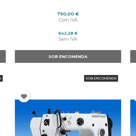
Preço
790,00 €
Com IVA
Preço
642,28 €
Sem IVA
SOB ENCOMENDA
A
SOB ENCOMENDA