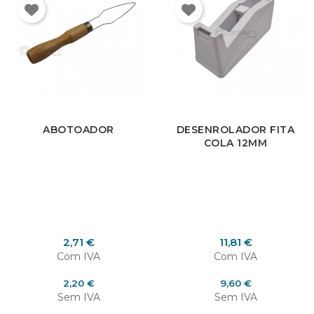
ABOTOADOR
DESENROLADOR FITA
COLA 12MM
Preço
Preço
2,71 €
11,81 €
Com IVA
Com IVA
Preço
Preço
2,20 €
9,60 €
Sem IVA
Sem IVA