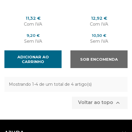
Preço
Preço
11,32 €
12,92 €
Com IVA
Com IVA
Preço
Preço
9,20 €
10,50 €
Sem IVA
Sem IVA
ADICIONAR AO
SOB ENCOMENDA
CARRINHO
Mostrando 1-4 de um total de 4 artigo(s)

Voltar ao topo