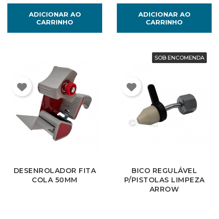
×
Entrar
ADICIONAR AO
ADICIONAR AO
CARRINHO
CARRINHO
You need to be logged in to save products in your
wish list.
SOB ENCOMENDA
Cancelar
Entrar
DESENROLADOR FITA
BICO REGULÁVEL
COLA 50MM
P/PISTOLAS LIMPEZA
ARROW