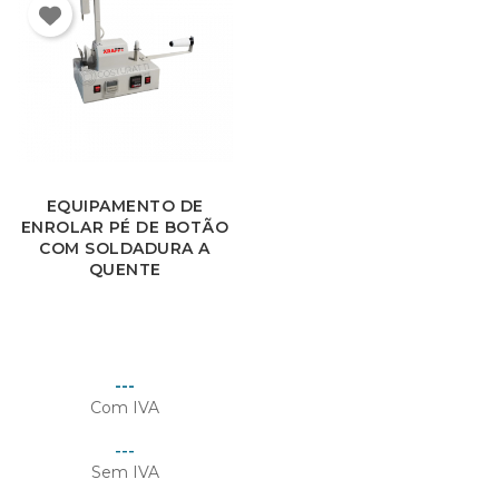
×
Entrar
EQUIPAMENTO DE
ENROLAR PÉ DE BOTÃO
You need to be logged in to save products in your
COM SOLDADURA A
wish list.
QUENTE
Cancelar
Entrar
Preço
---
Com IVA
Preço
---
Sem IVA