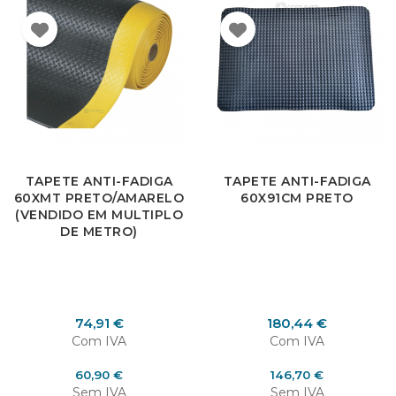
TAPETE ANTI-FADIGA
TAPETE ANTI-FADIGA
60XMT PRETO/AMARELO
60X91CM PRETO
(VENDIDO EM MULTIPLO
DE METRO)
Preço
Preço
74,91 €
180,44 €
Com IVA
Com IVA
Preço
Preço
60,90 €
146,70 €
Sem IVA
Sem IVA