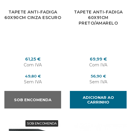
×
Entrar
TAPETE ANTI-FADIGA
TAPETE ANTI-FADIGA
60X90CM CINZA ESCURO
60X91CM
PRETO/AMARELO
You need to be logged in to save products in your
wish list.
Preço
Preço
61,25 €
69,99 €
Cancelar
Entrar
Com IVA
Com IVA
Preço
Preço
49,80 €
56,90 €
Sem IVA
Sem IVA
ADICIONAR AO
SOB ENCOMENDA
CARRINHO
SOB ENCOMENDA