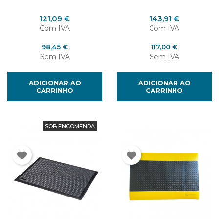
Preço
Preço
121,09 €
143,91 €
Com IVA
Com IVA
Preço
Preço
98,45 €
117,00 €
Sem IVA
Sem IVA
ADICIONAR AO
ADICIONAR AO
CARRINHO
CARRINHO
SOB ENCOMENDA