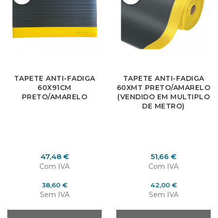
TAPETE ANTI-FADIGA
TAPETE ANTI-FADIGA
60X91CM
60XMT PRETO/AMARELO
PRETO/AMARELO
(VENDIDO EM MULTIPLO
DE METRO)
Preço
Preço
47,48 €
51,66 €
Com IVA
Com IVA
Preço
Preço
38,60 €
42,00 €
Sem IVA
Sem IVA