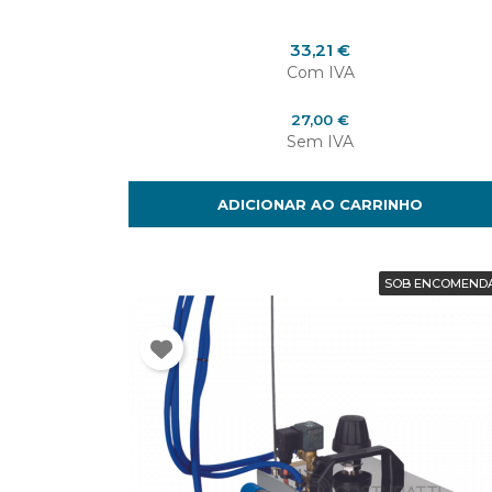
Preço
33,21 €
Com IVA
Preço
27,00 €
Sem IVA
ADICIONAR AO CARRINHO
SOB ENCOMEND