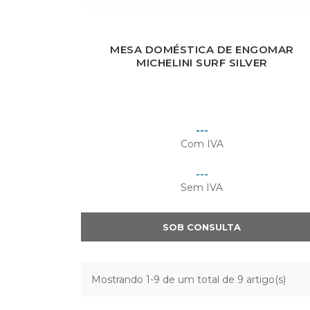
MESA DOMÉSTICA DE ENGOMAR
MICHELINI SURF SILVER
Preço
---
Com IVA
Preço
---
Sem IVA
SOB CONSULTA
Mostrando 1-9 de um total de 9 artigo(s)