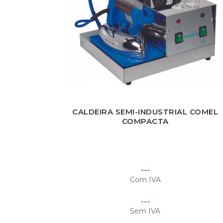
E
Yo
CALDEIRA SEMI-INDUSTRIAL COMEL
COMPACTA
Preço
---
Com IVA
Preço
---
Sem IVA