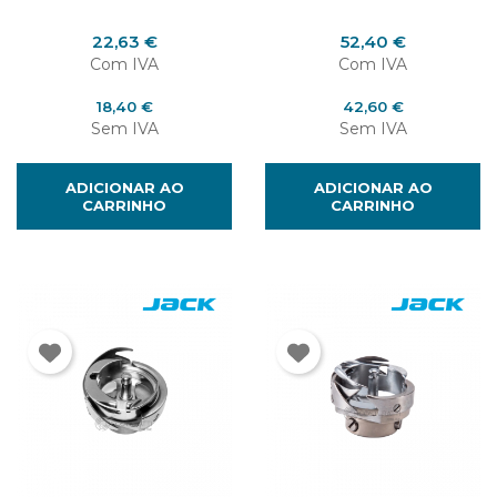
Preço
Preço
22,63 €
52,40 €
Cancelar
Entrar
Com IVA
Com IVA
Preço
Preço
18,40 €
42,60 €
Sem IVA
Sem IVA
ADICIONAR AO
ADICIONAR AO
CARRINHO
CARRINHO