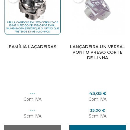
FAMÍLIA LAÇADEIRAS
LANÇADEIRA UNIVERSAL
PONTO PRESO CORTE
DE LINHA
Preço
Preço
---
43,05 €
Com IVA
Com IVA
Preço
Preço
---
35,00 €
Sem IVA
Sem IVA