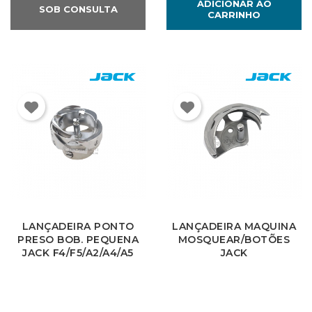
ADICIONAR AO
SOB CONSULTA
CARRINHO
×
Entrar
LANÇADEIRA PONTO
LANÇADEIRA MAQUINA
PRESO BOB. PEQUENA
MOSQUEAR/BOTÕES
JACK F4/F5/A2/A4/A5
JACK
You need to be logged in to save products in your
wish list.