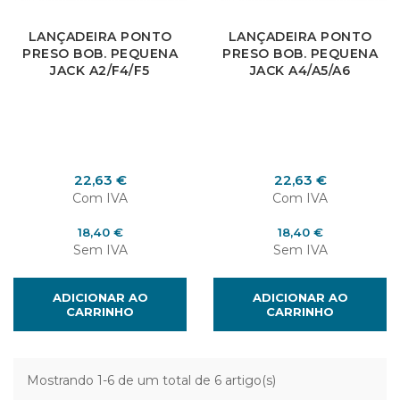
LANÇADEIRA PONTO
LANÇADEIRA PONTO
PRESO BOB. PEQUENA
PRESO BOB. PEQUENA
JACK A2/F4/F5
JACK A4/A5/A6
Preço
Preço
22,63 €
22,63 €
Com IVA
Com IVA
Preço
Preço
18,40 €
18,40 €
Sem IVA
Sem IVA
ADICIONAR AO
ADICIONAR AO
CARRINHO
CARRINHO
Mostrando 1-6 de um total de 6 artigo(s)