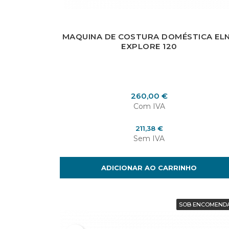
Yo
MAQUINA DE COSTURA DOMÉSTICA EL
EXPLORE 120
Preço
260,00 €
Com IVA
Preço
211,38 €
Sem IVA
ADICIONAR AO CARRINHO
SOB ENCOMEND