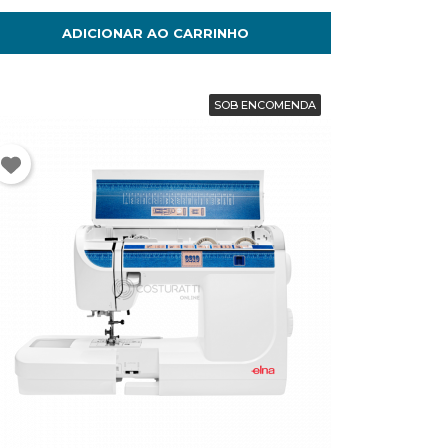
ADICIONAR AO CARRINHO
SOB ENCOMENDA
×