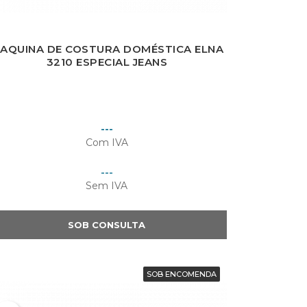
AQUINA DE COSTURA DOMÉSTICA ELNA
3210 ESPECIAL JEANS
Preço
---
Com IVA
Preço
---
Sem IVA
SOB CONSULTA
SOB ENCOMENDA