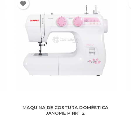
MAQUINA DE COSTURA DOMÉSTICA
JANOME PINK 12