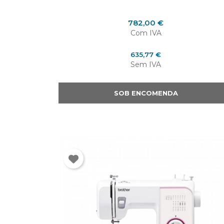
Preço
782,00 €
Com IVA
Preço
635,77 €
Sem IVA
SOB ENCOMENDA