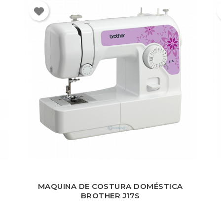
MAQUINA DE COSTURA DOMÉSTICA
BROTHER J17S