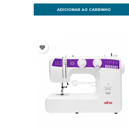
ADICIONAR AO CARRINHO
E