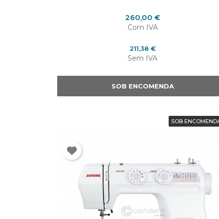
Preço
260,00 €
Com IVA
Preço
211,38 €
Sem IVA
SOB ENCOMENDA
SOB ENCOMEND