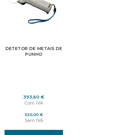
×
Entrar
DETETOR DE METAIS DE
PUNHO
You need to be logged in to save products in your
wish list.
Preço
393,60 €
Cancelar
Entrar
Com IVA
Preço
320,00 €
Sem IVA