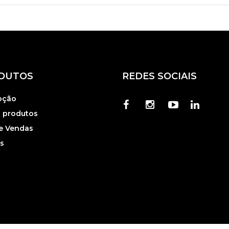
ntrar
u need to be logged in to save products in your wish list.
DUTOS
REDES SOCIAIS
Cancelar
Entrar
oção
 produtos
e Vendas
s